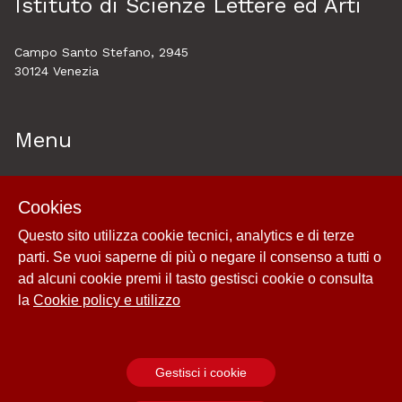
Istituto di Scienze Lettere ed Arti
Campo Santo Stefano, 2945
30124 Venezia
Menu
Home
Cookies
About
Questo sito utilizza cookie tecnici, analytics e di terze
Esplora
parti. Se vuoi saperne di più o negare il consenso a tutti o
Cookie policy e utilizzo
ad alcuni cookie premi il tasto gestisci cookie o consulta
Login
la
Cookie policy e utilizzo
Gestisci i cookie
Powered by
Archiui