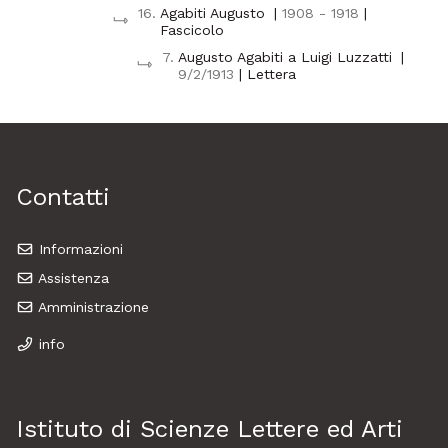
16.
Agabiti Augusto
|
1908 - 1918
|
Fascicolo
7.
Augusto Agabiti a Luigi Luzzatti
|
9/2/1913
| Lettera
Contatti
Informazioni
Assistenza
Amministrazione
info
Istituto di Scienze Lettere ed Arti