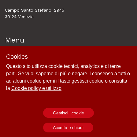
Campo Santo Stefano, 2945
30124 Venezia
Menu
Cookies
Home
About
Questo sito utilizza cookie tecnici, analytics e di terze
parti. Se vuoi saperne di più o negare il consenso a tutti o
Esplora
ad alcuni cookie premi il tasto gestisci cookie o consulta
Cookie policy e utilizzo
la
Cookie policy e utilizzo
Login
Gestisci i cookie
Powered by
Accetta e chiudi
Archiui