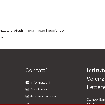
nza ai profughi
|
1913 - 1925
| Subfondo
rie
Contatti
Istitut
Scienz
Informazioni
Lettere
Assistenza
Amministrazione
Campo Sant
2945
info