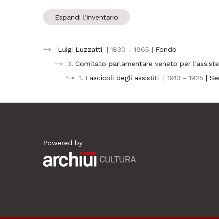
Espandi l'inventario
Luigi Luzzatti
|
1830 - 1965
| Fondo
3.
Comitato parlamentare veneto per l'assiste
1.
Fascicoli degli assistiti
|
1913 - 1925
| Se
Powered by
Archiui