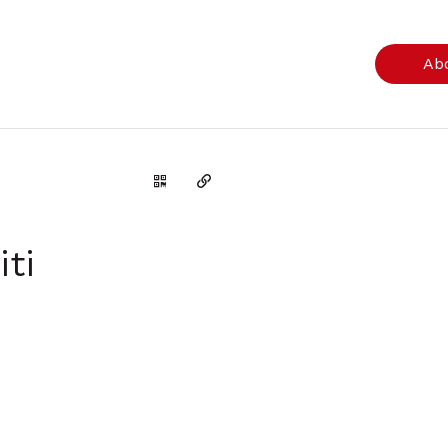
Ab
Genera il QR Code della scheda
Copia il permalink
iti