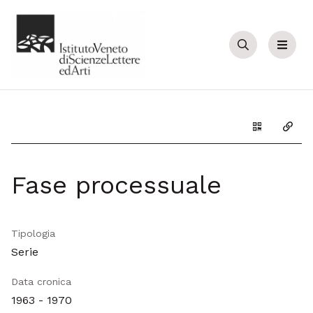
Cerca
Menu
Genera il Q
Copia
Fase processuale
Tipologia
Serie
Data cronica
1963 - 1970