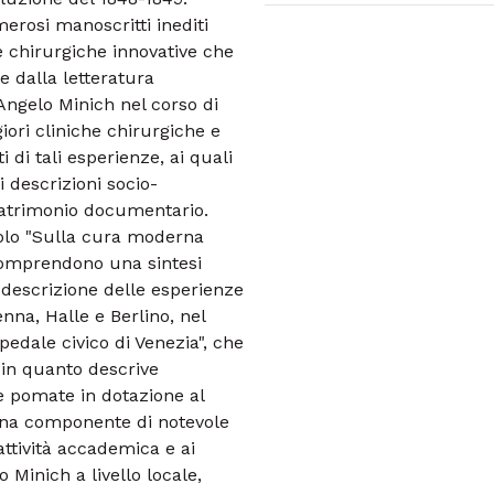
merosi manoscritti inediti
he chirurgiche innovative che
e dalla letteratura
Angelo Minich nel corso di
iori cliniche chirurgiche e
i di tali esperienze, ai quali
i descrizioni socio-
patrimonio documentario.
titolo "Sulla cura moderna
 comprendono una sintesi
a descrizione delle esperienze
nna, Halle e Berlino, nel
pedale civico di Venezia", che
 in quanto descrive
i e pomate in dotazione al
Una componente di notevole
ttività accademica e ai
 Minich a livello locale,