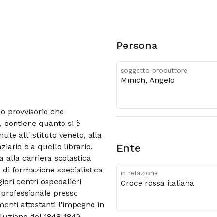
Persona
soggetto produttore
Minich, Angelo
do provvisorio che
, contiene quanto si è
te all'Istituto veneto, alla
ziario e a quello librario.
Ente
 alla carriera scolastica
di di formazione specialistica
in relazione
iori centri ospedalieri
Croce rossa italiana
à professionale presso
menti attestanti l'impegno in
oluzione del 1848-1849.