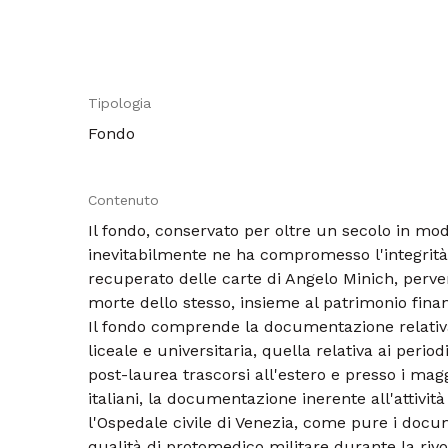
Tipologia
Fondo
Contenuto
Il fondo, conservato per oltre un secolo in mo
inevitabilmente ne ha compromesso l'integrità
recuperato delle carte di Angelo Minich, pervenu
morte dello stesso, insieme al patrimonio finan
Il fondo comprende la documentazione relativa
liceale e universitaria, quella relativa ai perio
post-laurea trascorsi all'estero e presso i magg
italiani, la documentazione inerente all'attivit
l'Ospedale civile di Venezia, come pure i docu
qualità di protomedico militare durante la riv