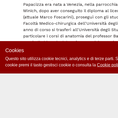
Papacizza era nata a Venezia, nella parrocchia
Minich, dopo aver conseguito il diploma al lic
(attuale Marco Foscarini), proseguì con gli studi
Facoltà Medico-chirurgica dell'Università degli
anno di corso si trasferì all'Università degli St
particolare i corsi di anatomia del professor 
1867), di chirurgia del professor Luigi Porta (18
professor Teodoro Lovati (1800-1872). Success
Cookies
breve periodo a Padova, dove concluse gli studi
Questo sito utilizza cookie tecnici, analytics e di terze parti.
conseguì la laurea in medicina a Pavia, dove e
cookie premi il tasto gestisci cookie o consulta la
Cookie poli
corso speciale di chirurgia, tenuto dal profess
tardi ottenne il diploma di Maestro d’ostetricia a
luglio dello stesso anno sostenne il "secondo 
presso l'Università degli Studi di Padova con il
l'abilitazione alla professione chirurgica e la pos
Collegio dei Medici di Padova. Dato il grande in
Angelo decise di svolgere un periodo di perfe
chirurgica dell'Università degli Studi di Vienna