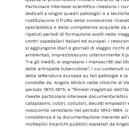
Particolare interesse scientifico rivestono i nu
dedicati a singoli quadri patologici e a tecnic
costituiscono il frutto delle conoscenze ricavat
specialistica e delle competenze acquisite da 
ripetuti periodi di formazione svolti nelle magg
centri ospedalieri italiani ed europei. I resocont
si aggiungono diari e giornali di viaggio ricchi d
ambientali, impreziosiscono ulteriormente il 
Tra gli inediti, si segnalano i manoscritti dal 
delle artropatie tubercolose", i cui contenuti
della letteratura europea su tali patologie e l
condotte da Angelo Minich nelle cliniche di Vie
periodo 1870-1875, e "Rimedi magistrali dell'Os
riveste particolare interesse documentaristico
cataplasmi, colliri, collutori, decotti empiastr
nosocomio veneziano nel periodo 1843-1884. 
consistenza è la documentazione inerente all'a
molteplici incarichi pubblici espletati da Angelo