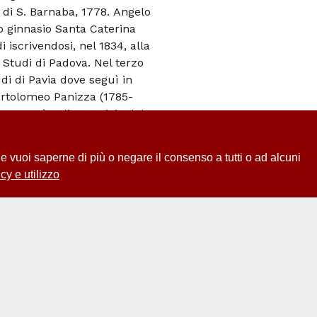
 di S. Barnaba, 1778. Angelo
eo ginnasio Santa Caterina
 iscrivendosi, nel 1834, alla
 Studi di Padova. Nel terzo
udi di Pavia dove seguì in
Bartolomeo Panizza (1785-
00-1875) e di ostetricia del
ivamente è rientrato per un
. Il 28 febbraio 1840
 Se vuoi saperne di più o negare il consenso a tutti o ad alcuni
ra ritornato per seguire un
cy e utilizzo
or Luigi Porta. Pochi mesi più
 Pavia (4 aprile 1840). Il 31
esame rigoroso" di chirurgia
 quale gli fu conferita
sibilità di iscriversi al
teresse per la chirurgia,
zionamento presso la Clinica
, diretta dal professore