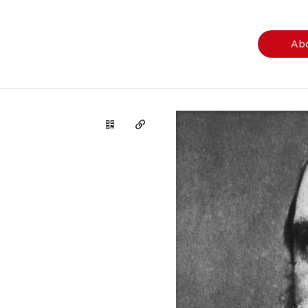
Ab
Genera il QR Code della scheda
Copia il permalink