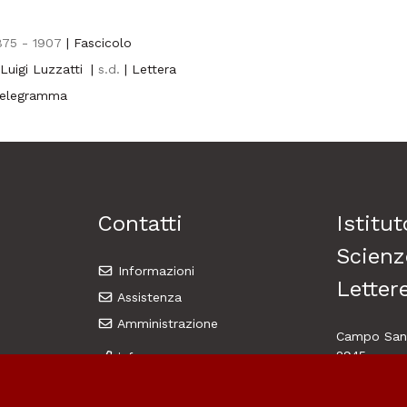
875 - 1907
| Fascicolo
Luigi Luzzatti
|
s.d.
| Lettera
Telegramma
Contatti
Istitut
Scienz
Informazioni
Lettere
Assistenza
Amministrazione
Campo Sant
2945
info
30124 Vene