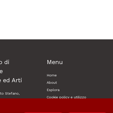
o di
Menu
e
Home
 ed Arti
About
Esplora
o Stefano,
Cookie policy e utilizzo
zia
Login