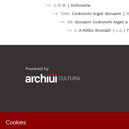
2.
C-D
| Sottoserie
1066.
Codronchi Argeli Giovanni
|
1
99.
Giovanni Codronchi Argeli a 
3.
A Attilio Brunialti
|
s.d.
| 
Powered by
Archiui
Cookies