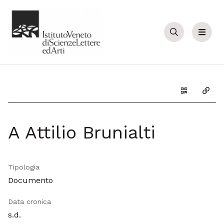
Cerca
Menu
Genera il Q
Copia
A Attilio Brunialti
Tipologia
Documento
Data cronica
s.d.