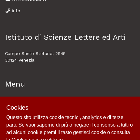
info
Istituto di Scienze Lettere ed Arti
Campo Santo Stefano, 2945
30124 Venezia
Menu
Home
Cookies
About
Questo sito utilizza cookie tecnici, analytics e di terze
Esplora
parti. Se vuoi saperne di più o negare il consenso a tutti o
Cookie policy e utilizzo
ad alcuni cookie premi il tasto gestisci cookie o consulta
Login
la
Cookie policy e utilizzo