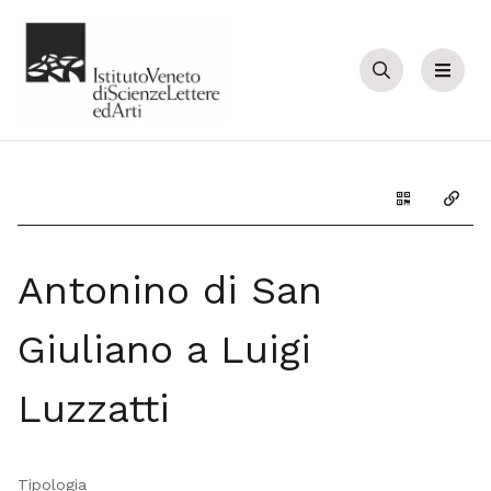
Cerca
Menu
Genera il Q
Copia
Antonino di San
Giuliano a Luigi
Luzzatti
Tipologia