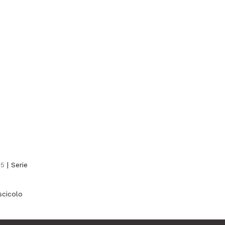
65
| Serie
scicolo