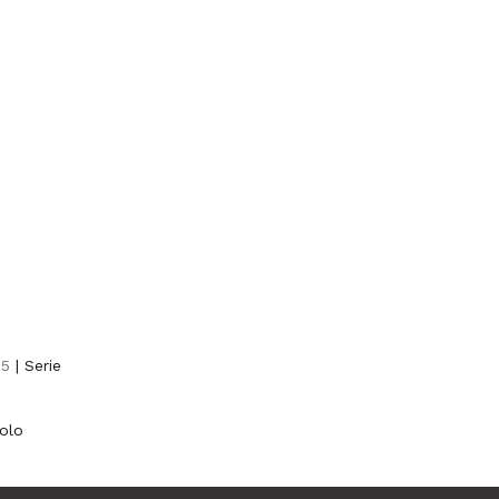
65
| Serie
colo