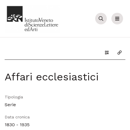
Cerca
Menu
Genera il Q
Copia
Affari ecclesiastici
Tipologia
Serie
Data cronica
1830 - 1935