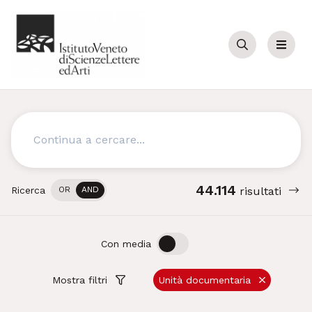
Cerca
Menu
Cerca
44.114
Ricerca
OR
AND
risultati
OFF
ON
Con media
Mostra filtri
Unità documentaria