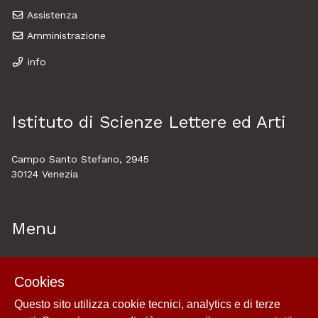
Assistenza
Amministrazione
info
Istituto di Scienze Lettere ed Arti
Campo Santo Stefano, 2945
30124 Venezia
Menu
Home
Cookies
About
Questo sito utilizza cookie tecnici, analytics e di terze
Esplora